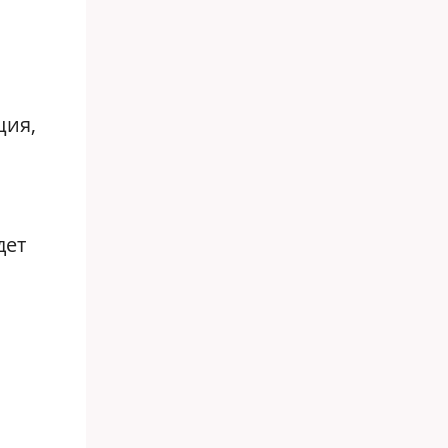
ция,
дет