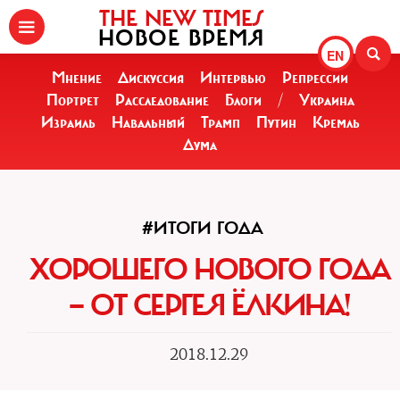
THE NEW TIMES
НОВОЕ ВРЕМЯ
EN
Мнение
Дискуссия
Интервью
Репрессии
Портрет
Расследование
Блоги
/
Украина
Израиль
Навальный
Трамп
Путин
Кремль
Дума
#ИТОГИ ГОДА
ХОРОШЕГО НОВОГО ГОДА
— ОТ СЕРГЕЯ ЁЛКИНА!
2018.12.29