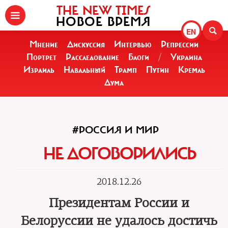
THE NEW TIMES
НОВОЕ ВРЕМЯ
EN
Мнение
Дискуссия
Интервью
Репрессии
Портрет
Расследование
Блоги
/
Украина
Израиль
Навальный
Трамп
Путин
Кремль
Дума
#РОССИЯ И МИР
НЕ ДОГОВОРИЛИСЬ
2018.12.26
Президентам России и
Белоруссии не удалось достичь