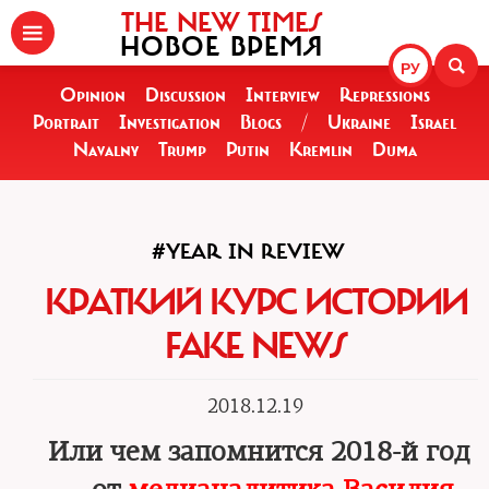
THE NEW TIMES
НОВОЕ ВРЕМЯ
РУ
Opinion
Discussion
Interview
Repressions
Portrait
Investigation
Blogs
/
Ukraine
Israel
Navalny
Trump
Putin
Kremlin
Duma
#YEAR IN REVIEW
КРАТКИЙ КУРС ИСТОРИИ
FAKE NEWS
2018.12.19
Или чем запомнится 2018-й год