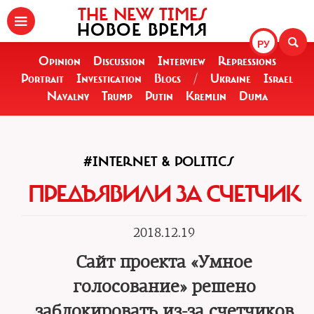
THE NEW TIMES
НОВОЕ ВРЕМЯ
РУ
Opinion
Discussion
Interview
Repressions
Portrait
Investigation
Blogs
/
Ukraine
Israel
Navalny
Trump
Putin
Kremlin
Duma
#INTERNET & POLITICS
ПРЕДЪЯВИЛИ ЗА СЧЕТЧИК
2018.12.19
Сайт проекта «Умное
голосование» решено
заблокировать из-за счетчиков