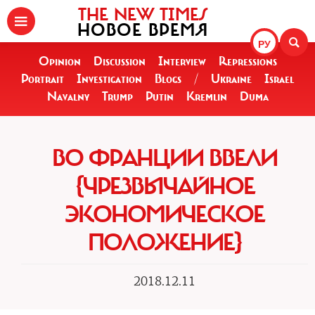
THE NEW TIMES
НОВОЕ ВРЕМЯ
РУ
Opinion
Discussion
Interview
Repressions
Portrait
Investigation
Blogs
/
Ukraine
Israel
Navalny
Trump
Putin
Kremlin
Duma
ВО ФРАНЦИИ ВВЕЛИ
{ЧРЕЗВЫЧАЙНОЕ
ЭКОНОМИЧЕСКОЕ
ПОЛОЖЕНИЕ}
2018.12.11