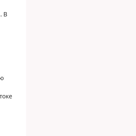
. В
ую
токе