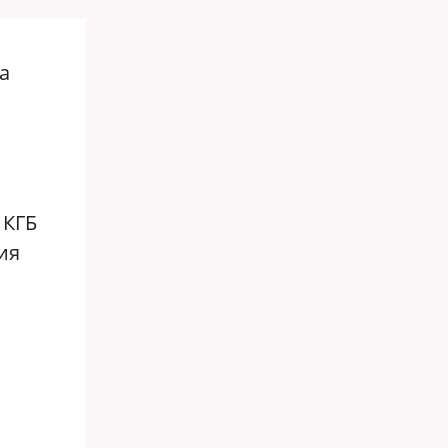
а
 КГБ
ия