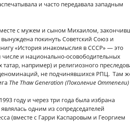
аспечатывала и часто передавала западным
а вместе с мужем и сыном Михаилом, закончи
 вынуждена покинуть Советский Союз и
книгу «История инакомыслия в СССР» — это
м числе и национально-осовободительных
 татар, например) и религиозного преследо
 деноминаций, не подчинявшихся РПЦ. Там ж
ига
The Thaw Generation (Поколение Оттепели) 
1993 году и через три года была избрана
а являлась одним из сопредседателей
сса (вместе с Гарри Каспаровым и Георгием