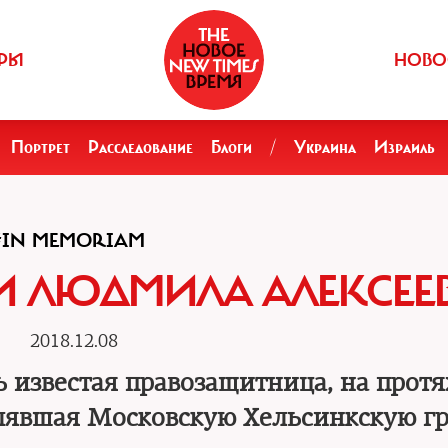
РЫ
НОВО
Портрет
Расследование
Блоги
/
Украина
Израиль
#IN MEMORIAM
И ЛЮДМИЛА АЛЕКСЕЕ
2018.12.08
ь известая правозащитница, на прот
лявшая Московскую Хельсинкскую г