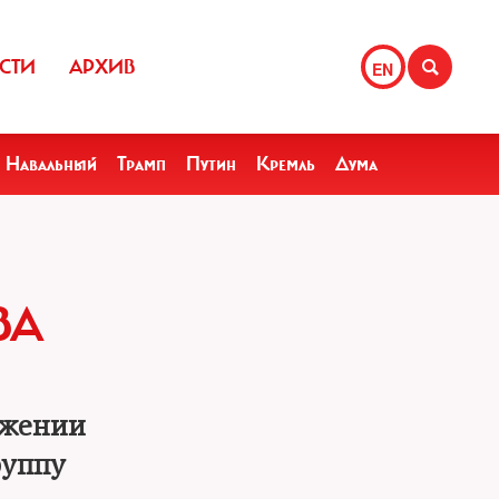
СТИ
АРХИВ
EN
Навальный
Трамп
Путин
Кремль
Дума
ВА
яжении
руппу