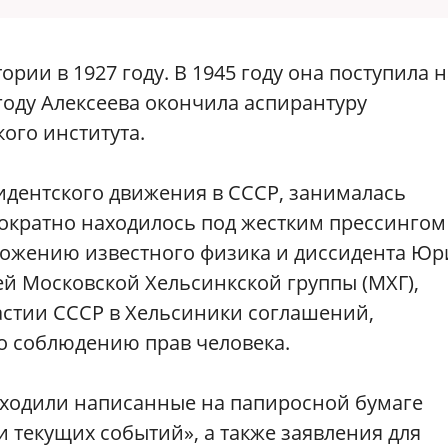
рии в 1927 году. В 1945 году она поступила н
 году Алексеева окончила аспирантуру
ого института.
идентского движения в СССР, занималась
ократно находилось под жестким прессингом
дложению известного физика и диссидента Юр
й Московской Хельсинкской группы (МХГ),
астии СССР в Хельсиники соглашений,
о соблюдению прав человека.
иходили написанные на папиросной бумаге
 текущих событий», а также заявления для