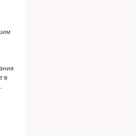
вшим
вания
е в
.