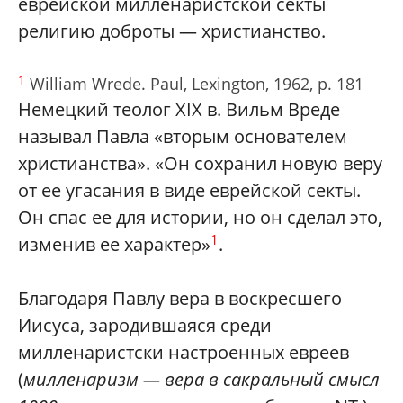
еврейской милленаристской секты
религию доброты — христианство.
1
William Wrede. Paul, Lexington, 1962, p. 181
Немецкий теолог XIX в. Вильм Вреде
называл Павла «вторым основателем
христианства». «Он сохранил новую веру
от ее угасания в виде еврейской секты.
Он спас ее для истории, но он сделал это,
1
изменив ее характер»
.
Благодаря Павлу вера в воскресшего
Иисуса, зародившаяся среди
милленаристски настроенных евреев
(
милленаризм — вера в сакральный смысл