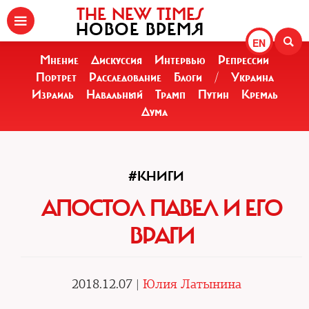
THE NEW TIMES
НОВОЕ ВРЕМЯ
EN
Мнение
Дискуссия
Интервью
Репрессии
Портрет
Расследование
Блоги
/
Украина
Израиль
Навальный
Трамп
Путин
Кремль
Дума
#КНИГИ
АПОСТОЛ ПАВЕЛ И ЕГО
ВРАГИ
2018.12.07 |
Юлия Латынина