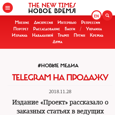
THE NEW TIMES
НОВОЕ ВРЕМЯ
EN
Мнение
Дискуссия
Интервью
Репрессии
Портрет
Расследование
Блоги
/
Украина
Израиль
Навальный
Трамп
Путин
Кремль
Дума
#НОВЫЕ МЕДИА
TELEGRAM НА ПРОДАЖУ
2018.11.28
Издание «Проект» рассказало о
заказных статьях в ведущих