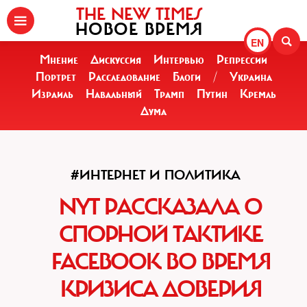
THE NEW TIMES
НОВОЕ ВРЕМЯ
EN
Мнение
Дискуссия
Интервью
Репрессии
Портрет
Расследование
Блоги
/
Украина
Израиль
Навальный
Трамп
Путин
Кремль
Дума
#ИНТЕРНЕТ И ПОЛИТИКА
NYT РАССКАЗАЛА О
СПОРНОЙ ТАКТИКЕ
FACEBOOK ВО ВРЕМЯ
КРИЗИСА ДОВЕРИЯ