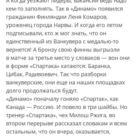
А когда уезжают лидеры, вакансии ведь надо
кем-то заполнять. Так в «Динамо» появился
гражданин Финляндии Леня Комаров,
уроженец города Нарвы. И когда его летом
подписывали, кто ж мог знать, что он
единственный из Ванкувера с медалью-то
вернется! А бронзу свою финны выгрызли
в матче за третье место у словаков — вон они
в форме «Спартака» катаются: Баранка,
Цибак, Радивоевич. Так что разборки
ванкуверские, они еще на наших площадках
долго продолжаться будут.
«Динамо» поначалу гоняло «Спартак», как
Канада — Россию. И повело в три шайбы. Но
тренер «Спартака», чех Милош Ржига, во
втором перерыве рассказал словакам и всем
остальным, что он вчера, оказывается,