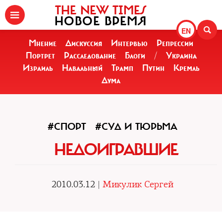
THE NEW TIMES
НОВОЕ ВРЕМЯ
EN
Мнение
Дискуссия
Интервью
Репрессии
Портрет
Расследование
Блоги
/
Украина
Израиль
Навальный
Трамп
Путин
Кремль
Дума
#СПОРТ
#СУД И ТЮРЬМА
НЕДОИГРАВШИЕ
2010.03.12 |
Микулик Сергей