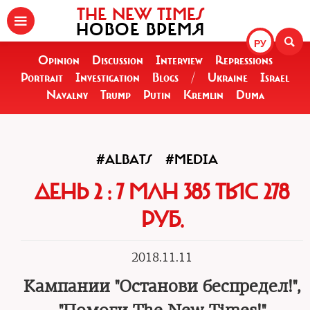
THE NEW TIMES
НОВОЕ ВРЕМЯ
РУ
Opinion
Discussion
Interview
Repressions
Portrait
Investigation
Blogs
/
Ukraine
Israel
Navalny
Trump
Putin
Kremlin
Duma
#ALBATS
#MEDIA
ДЕНЬ 2 : 7 МЛН 385 ТЫС 278
РУБ.
2018.11.11
Кампании "Останови беспредел!",