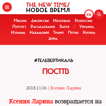
THE NEW TIMES
НОВОЕ ВРЕМЯ
EN
Мнение
Дискуссия
Интервью
Репрессии
Портрет
Расследование
Блоги
/
Украина
Израиль
Навальный
Трамп
Путин
Кремль
Дума
#ТЕЛЕВЕРТИКАЛЬ
ПОСТТВ
2018.11.06 |
Ксения Ларина
Ксения Ларина
возвращается на