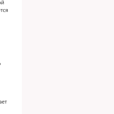
ой
ется
о
ает