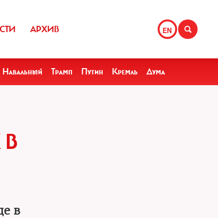
СТИ
АРХИВ
EN
Навальный
Трамп
Путин
Кремль
Дума
 В
де в