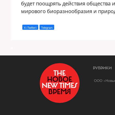
будет поощрять действия общества 
мирового биоразнообразия и приро
X (Twitter)
Telegram
a
РУБРИКИ
ООО «Новые