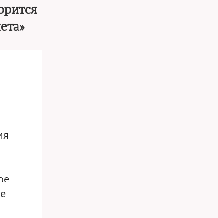
орится
ета»
ия
ое
не