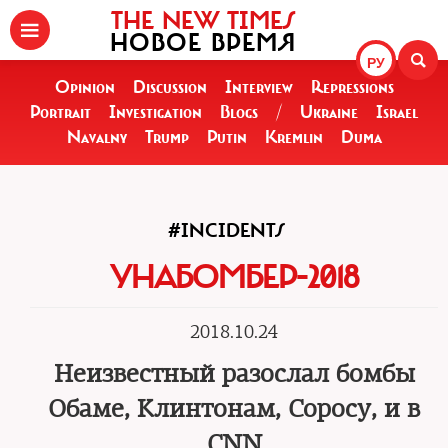
THE NEW TIMES
НОВОЕ ВРЕМЯ
РУ
Opinion
Discussion
Interview
Repressions
Portrait
Investigation
Blogs
/
Ukraine
Israel
Navalny
Trump
Putin
Kremlin
Duma
#INCIDENTS
УНАБОМБЕР-2018
2018.10.24
Неизвестный разослал бомбы
Обаме, Клинтонам, Соросу, и в
CNN