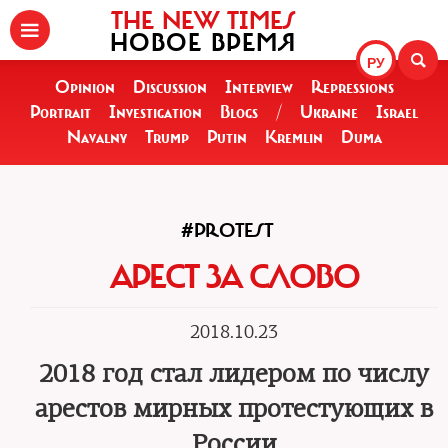
THE NEW TIMES
НОВОЕ ВРЕМЯ
РУ
Opinion
Discussion
Interview
Repressions
Portrait
Investigation
Blogs
/
Ukraine
Israel
Navalny
Trump
Putin
Kremlin
Duma
#PROTEST
АРЕСТ ЗА СЛОВО
2018.10.23
2018 год стал лидером по числу
арестов мирных протестующих в
России