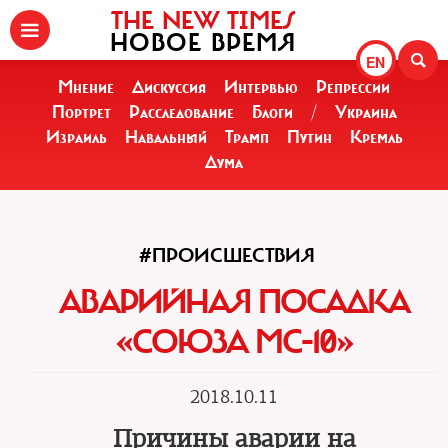
THE NEW TIMES
НОВОЕ ВРЕМЯ
EN
Мнение
Дискуссия
Интервью
Репрессии
Портрет
Расследование
Блоги
/
Украина
Израиль
Навальный
Трамп
Путин
Кремль
Дума
#ПРОИСШЕСТВИЯ
АВАРИЙНАЯ ПОСАДКА
«СОЮЗА МС-10»
2018.10.11
Причины аварии на