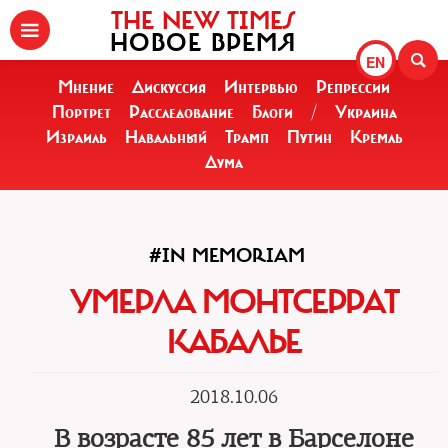
THE NEW TIMES
НОВОЕ ВРЕМЯ
EN
Мнение
Дискуссия
Интервью
Репрессии
Портрет
Расследование
Блоги
/
Украина
Израиль
Навальный
Трамп
Путин
Кремль
Дума
#IN MEMORIAM
УМЕРЛА МОНТСЕРРАТ
КАБАЛЬЕ
2018.10.06
В возрасте 85 лет в Барселоне