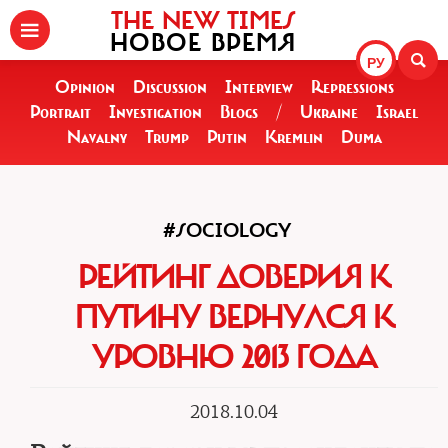
THE NEW TIMES
НОВОЕ ВРЕМЯ
РУ
Opinion
Discussion
Interview
Repressions
Portrait
Investigation
Blogs
/
Ukraine
Israel
Navalny
Trump
Putin
Kremlin
Duma
#SOCIOLOGY
РЕЙТИНГ ДОВЕРИЯ К
ПУТИНУ ВЕРНУЛСЯ К
УРОВНЮ 2013 ГОДА
2018.10.04