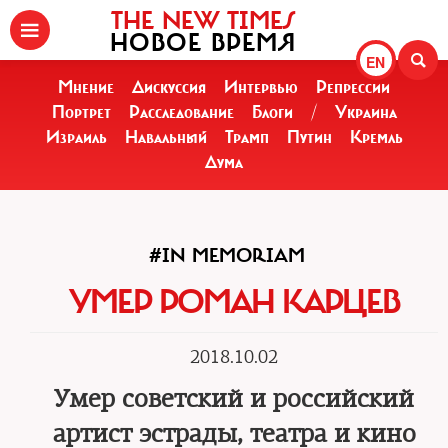
THE NEW TIMES
НОВОЕ ВРЕМЯ
EN
Мнение
Дискуссия
Интервью
Репрессии
Портрет
Расследование
Блоги
/
Украина
Израиль
Навальный
Трамп
Путин
Кремль
Дума
#IN MEMORIAM
УМЕР РОМАН КАРЦЕВ
2018.10.02
Умер советский и российский
артист эстрады, театра и кино