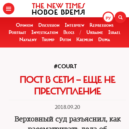
THE NEW TIMES
НОВОЕ ВРЕМЯ
РУ
Opinion
Discussion
Interview
Repressions
Portrait
Investigation
Blogs
/
Ukraine
Israel
Navalny
Trump
Putin
Kremlin
Duma
#COURT
ПОСТ В СЕТИ — ЕЩЕ НЕ
ПРЕСТУПЛЕНИЕ
2018.09.20
Верховный суд разъяснил, как