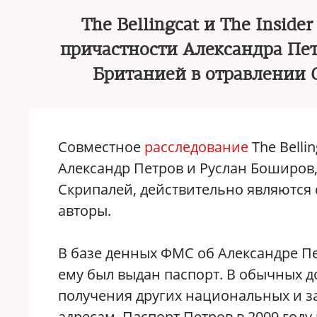
The Bellingcat и The Insid
причастности Александра Пет
Британией в отравлении 
Совместное
расследование
The Belli
Александр Петров и Руслан Боширов
Скрипалей, действительно являются
авторы.
В базе денных ФМС об Александре Пе
ему был выдан паспорт. В обычных д
получения других национальных и з
адресам. Паспорт Петров в 2009 году