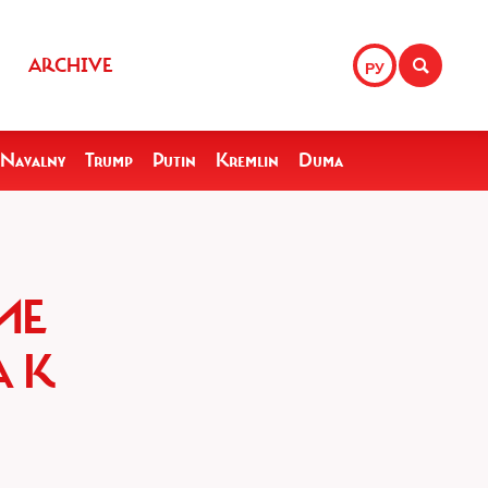
ARCHIVE
РУ
Navalny
Trump
Putin
Kremlin
Duma
ИЕ
 К