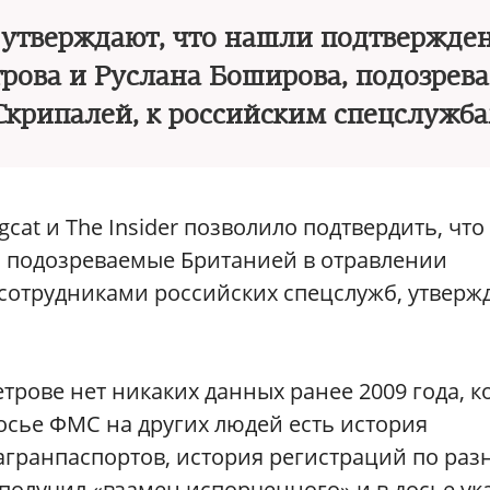
er утверждают, что нашли подтвержде
рова и Руслана Боширова, подозрев
Скрипалей, к российским спецслужб
ngcat и The Insider позволило подтвердить, что
, подозреваемые Британией в отравлении
 сотрудниками российских спецслужб, утверж
трове нет никаких данных ранее 2009 года, к
осье ФМС на других людей есть история
агранпаспортов, история регистраций по ра
 получил «взамен испорченного» и в досье ук