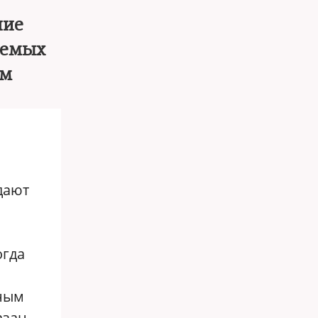
ние
аемых
ам
дают
огда
зным
азан