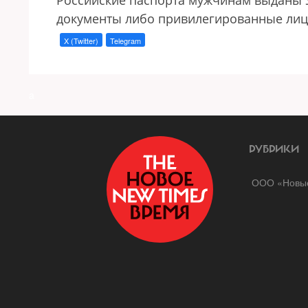
Российские паспорта мужчинам выданы У
документы либо привилегированные лица
X (Twitter)
Telegram
a
РУБРИКИ
ООО «Новые