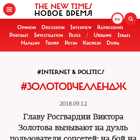
THE NEW TIMES
НОВОЕ ВРЕМЯ
РУ
Opinion
Discussion
Interview
Repressions
Portrait
Investigation
Blogs
/
Ukraine
Israel
Navalny
Trump
Putin
Kremlin
Duma
#INTERNET & POLITICS
#ЗОЛОТОВЧЕЛЛЕНДЖ
2018.09.12
Главу Росгвардии Виктора
Золотова вызывают на дуэль
пользователи соцсетей: на бой на