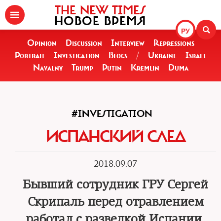
THE NEW TIMES
НОВОЕ ВРЕМЯ
РУ
Opinion
Discussion
Interview
Repressions
Portrait
Investigation
Blogs
/
Ukraine
Israel
Navalny
Trump
Putin
Kremlin
Duma
#INVESTIGATION
ИСПАНСКИЙ СЛЕД
2018.09.07
Бывший сотрудник ГРУ Сергей
Скрипаль перед отравлением
работал с разведкой Испании,