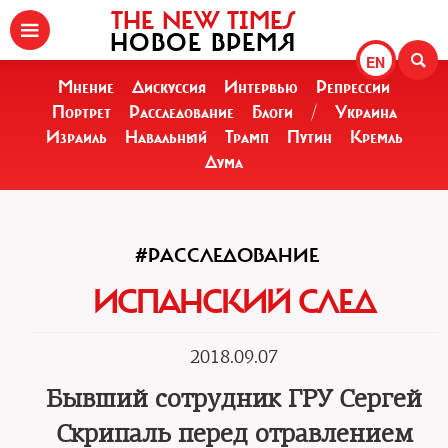
THE NEW TIMES
НОВОЕ ВРЕМЯ
EN
Мнение
Дискуссия
Интервью
Репрессии
Портрет
Расследование
Блоги
/
Украина
Израиль
Навальный
Трамп
Путин
Кремль
Дума
#РАССЛЕДОВАНИЕ
ИСПАНСКИЙ СЛЕД
2018.09.07
Бывший сотрудник ГРУ Сергей
Скрипаль перед отравлением