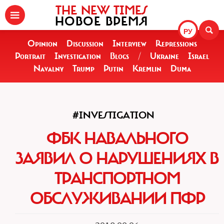
THE NEW TIMES
НОВОЕ ВРЕМЯ
РУ
Opinion
Discussion
Interview
Repressions
Portrait
Investigation
Blogs
/
Ukraine
Israel
Navalny
Trump
Putin
Kremlin
Duma
#INVESTIGATION
ФБК НАВАЛЬНОГО
ЗАЯВИЛ О НАРУШЕНИЯХ В
ТРАНСПОРТНОМ
ОБСЛУЖИВАНИИ ПФР