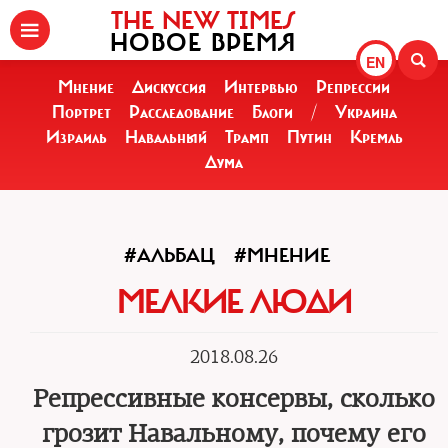
THE NEW TIMES
НОВОЕ ВРЕМЯ
EN
Мнение
Дискуссия
Интервью
Репрессии
Портрет
Расследование
Блоги
/
Украина
Израиль
Навальный
Трамп
Путин
Кремль
Дума
#АЛЬБАЦ
#МНЕНИЕ
МЕЛКИЕ ЛЮДИ
2018.08.26
Репрессивные консервы, сколько
грозит Навальному, почему его