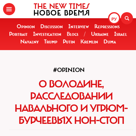
THE NEW TIMES
НОВОЕ ВРЕМЯ
РУ
Opinion
Discussion
Interview
Repressions
Portrait
Investigation
Blogs
/
Ukraine
Israel
Navalny
Trump
Putin
Kremlin
Duma
#OPINION
О ВОЛОДИНЕ,
РАССЛЕДОВАНИИ
НАВАЛЬНОГО И УГРЮМ-
БУРЧЕЕВЫХ НОН-СТОП