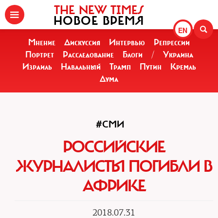
THE NEW TIMES
НОВОЕ ВРЕМЯ
EN
Мнение
Дискуссия
Интервью
Репрессии
Портрет
Расследование
Блоги
/
Украина
Израиль
Навальный
Трамп
Путин
Кремль
Дума
#СМИ
РОССИЙСКИЕ
ЖУРНАЛИСТЫ ПОГИБЛИ В
АФРИКЕ
2018.07.31