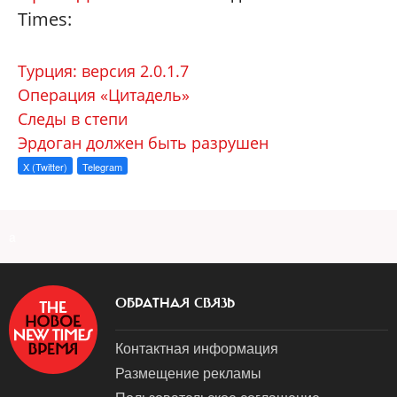
Times:
Турция: версия 2.0.1.7
Операция «Цитадель»
Следы в степи
Эрдоган должен быть разрушен
X (Twitter)
Telegram
a
ОБРАТНАЯ СВЯЗЬ
Контактная информация
Размещение рекламы