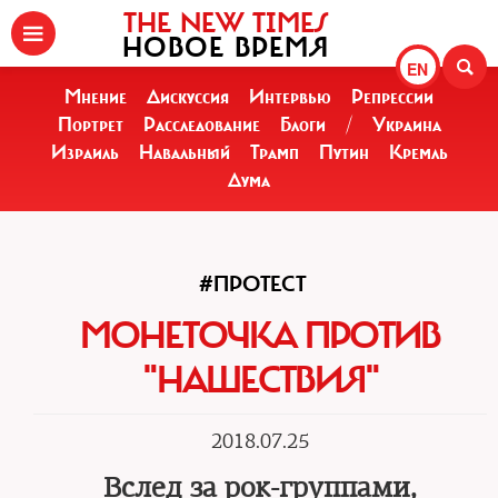
THE NEW TIMES
НОВОЕ ВРЕМЯ
EN
Мнение
Дискуссия
Интервью
Репрессии
Портрет
Расследование
Блоги
/
Украина
Израиль
Навальный
Трамп
Путин
Кремль
Дума
#ПРОТЕСТ
МОНЕТОЧКА ПРОТИВ
"НАШЕСТВИЯ"
2018.07.25
Вслед за рок-группами,