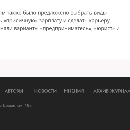
ям также было предложено выбрать виды
ь «приличную» зарплату и сделать карьеру.
няли варианты «предприниматель», «юрист» и
АВТОРЫ
НОВОСТИ
МНЕНИЯ
АРХИВ ЖУРНА
 Времена». 16+