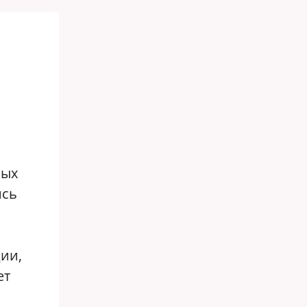
ных
ись
ии,
ет