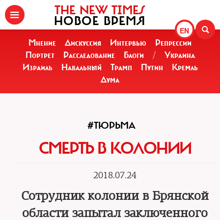
THE NEW TIMES
НОВОЕ ВРЕМЯ
EN
Мнение
Дискуссия
Интервью
Репрессии
Портрет
Расследование
Блоги
/
Украина
Израиль
Навальный
Трамп
Путин
Кремль
Дума
#ТЮРЬМА
СМЕРТЬ В КОЛОНИИ
2018.07.24
Сотрудник колонии в Брянской
области запытал заключенного