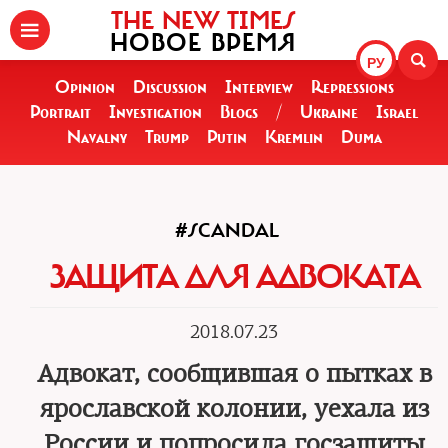
THE NEW TIMES
НОВОЕ ВРЕМЯ
РУ
Opinion
Discussion
Interview
Repressions
Portrait
Investigation
Blogs
/
Ukraine
Israel
Navalny
Trump
Putin
Kremlin
Duma
#SCANDAL
ЗАЩИТА ДЛЯ АДВОКАТА
2018.07.23
Адвокат, сообщившая о пытках в
ярославской колонии, уехала из
России и попросила госзащиты