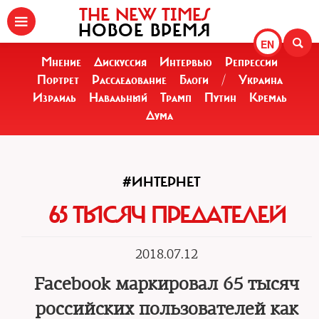
THE NEW TIMES
НОВОЕ ВРЕМЯ
EN
Мнение
Дискуссия
Интервью
Репрессии
Портрет
Расследование
Блоги
/
Украина
Израиль
Навальный
Трамп
Путин
Кремль
Дума
#ИНТЕРНЕТ
65 ТЫСЯЧ ПРЕДАТЕЛЕЙ
2018.07.12
Facebook маркировал 65 тысяч
российских пользователей как