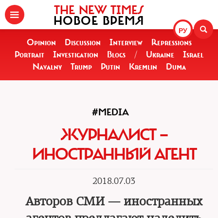
THE NEW TIMES
НОВОЕ ВРЕМЯ
РУ
Opinion
Discussion
Interview
Repressions
Portrait
Investigation
Blogs
/
Ukraine
Israel
Navalny
Trump
Putin
Kremlin
Duma
#MEDIA
ЖУРНАЛИСТ —
ИНОСТРАННЫЙ АГЕНТ
2018.07.03
Авторов СМИ — иностранных