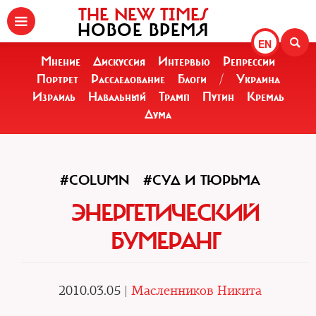
THE NEW TIMES
НОВОЕ ВРЕМЯ
EN
Мнение
Дискуссия
Интервью
Репрессии
Портрет
Расследование
Блоги
/
Украина
Израиль
Навальный
Трамп
Путин
Кремль
Дума
#COLUMN
#СУД И ТЮРЬМА
ЭНЕРГЕТИЧЕСКИЙ
БУМЕРАНГ
2010.03.05 |
Масленников Никита