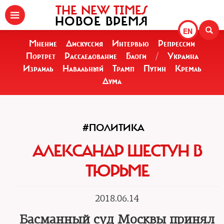
THE NEW TIMES
НОВОЕ ВРЕМЯ
EN
Мнение
Дискуссия
Интервью
Репрессии
Портрет
Расследование
Блоги
/
Украина
Израиль
Навальный
Трамп
Путин
Кремль
Дума
#ПОЛИТИКА
АЛЕКСАНДР ШЕСТУН В
ТЮРЬМЕ
2018.06.14
Басманный суд Москвы принял