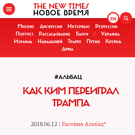
THE NEW TIMES
НОВОЕ ВРЕМЯ
EN
Мнение
Дискуссия
Интервью
Репрессии
Портрет
Расследование
Блоги
/
Украина
Израиль
Навальный
Трамп
Путин
Кремль
Дума
#АЛЬБАЦ
КАК КИМ ПЕРЕИГРАЛ
ТРАМПА
2018.06.12 |
Евгения Альбац*