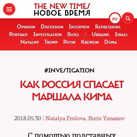
THE NEW TIMES
НОВОЕ ВРЕМЯ
РУ
Opinion
Discussion
Interview
Repressions
Portrait
Investigation
Blogs
/
Ukraine
Israel
Navalny
Trump
Putin
Kremlin
Duma
#INVESTIGATION
КАК РОССИЯ СПАСАЕТ
МАРШАЛА КИМА
2018.05.30 |
Natalya Frolova, Boris Yunanov
С помощью подставных