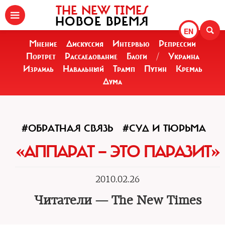
THE NEW TIMES
НОВОЕ ВРЕМЯ
EN
Мнение
Дискуссия
Интервью
Репрессии
Портрет
Расследование
Блоги
/
Украина
Израиль
Навальный
Трамп
Путин
Кремль
Дума
#ОБРАТНАЯ СВЯЗЬ
#СУД И ТЮРЬМА
«АППАРАТ — ЭТО ПАРАЗИТ»
2010.02.26
Читатели — The New Times