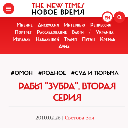
THE NEW TIMES
НОВОЕ ВРЕМЯ
EN
Мнение
Дискуссия
Интервью
Репрессии
Портрет
Расследование
Блоги
/
Украина
Израиль
Навальный
Трамп
Путин
Кремль
Дума
#ОМОН
#РОДНОЕ
#СУД И ТЮРЬМА
РАБЫ "ЗУБРА". ВТОРАЯ
СЕРИЯ
2010.02.26 |
Светова Зоя