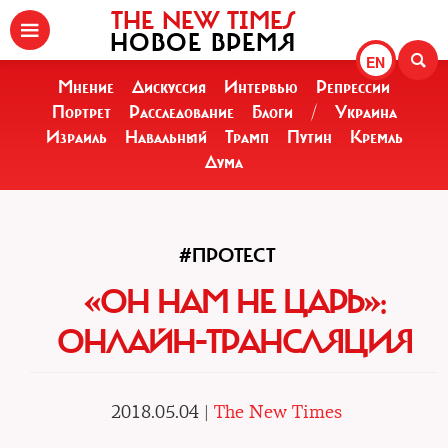
THE NEW TIMES
НОВОЕ ВРЕМЯ
EN
Мнение
Дискуссия
Интервью
Репрессии
Портрет
Расследование
Блоги
/
Украина
Израиль
Навальный
Трамп
Путин
Кремль
Дума
#ПРОТЕСТ
«ОН НАМ НЕ ЦАРЬ»:
ОНЛАЙН-ТРАНСЛЯЦИЯ
2018.05.04 |
The New Times