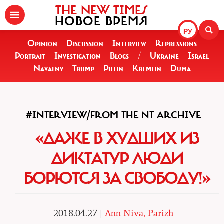
THE NEW TIMES
НОВОЕ ВРЕМЯ
РУ
Opinion
Discussion
Interview
Repressions
Portrait
Investigation
Blogs
/
Ukraine
Israel
Navalny
Trump
Putin
Kremlin
Duma
#INTERVIEW/FROM THE NT ARCHIVE
«ДАЖЕ В ХУДШИХ ИЗ
ДИКТАТУР ЛЮДИ
БОРЮТСЯ ЗА СВОБОДУ!»
2018.04.27 |
Ann Niva, Parizh