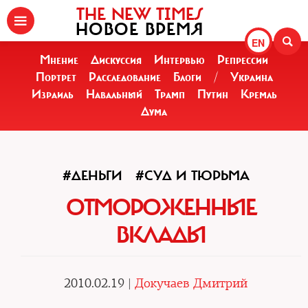
THE NEW TIMES
НОВОЕ ВРЕМЯ
EN
Мнение
Дискуссия
Интервью
Репрессии
Портрет
Расследование
Блоги
/
Украина
Израиль
Навальный
Трамп
Путин
Кремль
Дума
#ДЕНЬГИ
#СУД И ТЮРЬМА
ОТМОРОЖЕННЫЕ
ВКЛАДЫ
2010.02.19 |
Докучаев Дмитрий