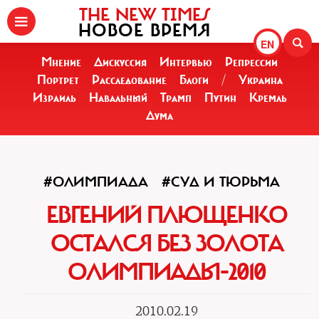
THE NEW TIMES
НОВОЕ ВРЕМЯ
EN
Мнение
Дискуссия
Интервью
Репрессии
Портрет
Расследование
Блоги
/
Украина
Израиль
Навальный
Трамп
Путин
Кремль
Дума
#ОЛИМПИАДА
#СУД И ТЮРЬМА
ЕВГЕНИЙ ПЛЮЩЕНКО
ОСТАЛСЯ БЕЗ ЗОЛОТА
ОЛИМПИАДЫ-2010
2010.02.19