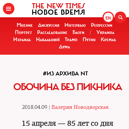
THE NEW TIMES
НОВОЕ ВРЕМЯ
EN
Мнение
Дискуссия
Интервью
Репрессии
Портрет
Расследование
Блоги
/
Украина
Израиль
Навальный
Трамп
Путин
Кремль
Дума
#ИЗ АРХИВА NT
ОБОЧИНА БЕЗ ПИКНИКА
2018.04.09 |
Валерия Новодворская
15 апреля — 85 лет со дня