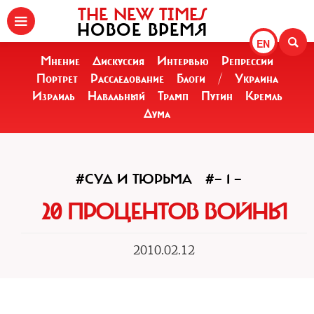
THE NEW TIMES
НОВОЕ ВРЕМЯ
EN
Мнение
Дискуссия
Интервью
Репрессии
Портрет
Расследование
Блоги
/
Украина
Израиль
Навальный
Трамп
Путин
Кремль
Дума
#СУД И ТЮРЬМА
#— 1 —
20 ПРОЦЕНТОВ ВОЙНЫ
2010.02.12