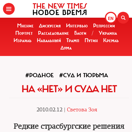
THE NEW TIMES
НОВОЕ ВРЕМЯ
EN
Мнение
Дискуссия
Интервью
Репрессии
Портрет
Расследование
Блоги
/
Украина
Израиль
Навальный
Трамп
Путин
Кремль
Дума
#РОДНОЕ
#СУД И ТЮРЬМА
НА «НЕТ» И СУДА НЕТ
2010.02.12 |
Светова Зоя
Редкие страсбургские решения