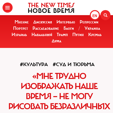
THE NEW TIMES
НОВОЕ ВРЕМЯ
EN
Мнение
Дискуссия
Интервью
Репрессии
Портрет
Расследование
Блоги
/
Украина
Израиль
Навальный
Трамп
Путин
Кремль
Дума
#КУЛЬТУРА
#СУД И ТЮРЬМА
«МНЕ ТРУДНО
ИЗОБРАЖАТЬ НАШЕ
ВРЕМЯ — НЕ МОГУ
РИСОВАТЬ БЕЗРАЗЛИЧНЫХ