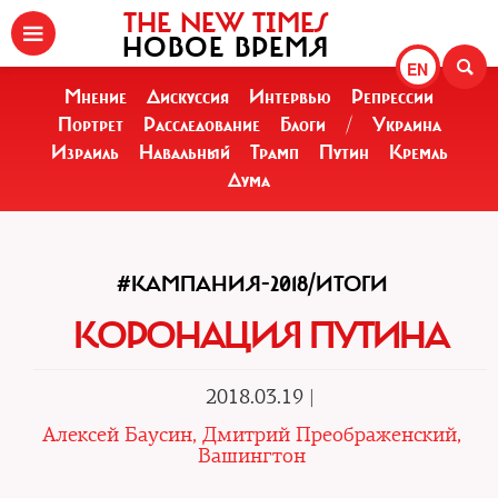
THE NEW TIMES
НОВОЕ ВРЕМЯ
EN
Мнение
Дискуссия
Интервью
Репрессии
Портрет
Расследование
Блоги
/
Украина
Израиль
Навальный
Трамп
Путин
Кремль
Дума
#КАМПАНИЯ-2018/ИТОГИ
КОРОНАЦИЯ ПУТИНА
2018.03.19 |
Алексей Баусин, Дмитрий Преображенский,
Вашингтон